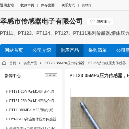
返回主站
|
收藏本页
|
保存桌面
|
联系方式
|
购物车
孝感市传感器电子有限公司
加关注
0
PT111、PT123、PT124、PT127、PT131系列传
力变送器 化纤机械熔体压力传感器，挤出机熔体压力传感器
网站首页
公司介绍
供应产品
采购清单
公司
首页
>
供应产品
>
PT123-35MPa压力传感器，PT123挤出机压力传感器
PT123-35MPa压力传感器
新闻中心
PT131-25MPa-M14用途介绍
PT131-25MPa-M14产品介绍
PT111-60MPa-M22用途说明
DYNISCO高温熔体压力传感器
系列产品特点及应用
高温熔体压力传感器PT124B-1