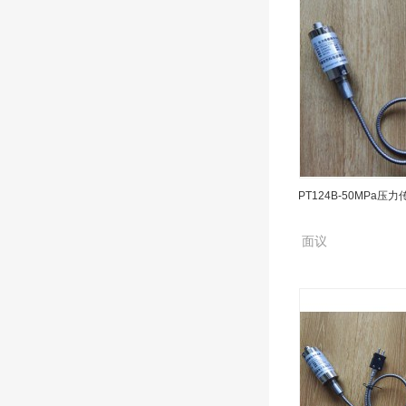
吹膜机PT111-60MPa
感器
PT124B-50MPa压
700.00
￥
面议