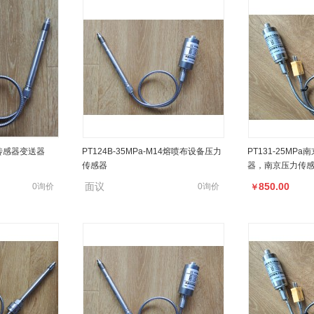
-M22*1.5压力传
PT124G-121T-M14-152/460
力传感器变送器
PT124B-35MPa-M14熔喷布设备压力
PT131-25MP
传感器
器，南京压力传
750.00
0已售
0已售
￥
面议
850.00
0询价
0询价
￥