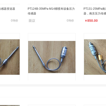
传感器
器，南京压力传
面议
850.00
0询价
0询价
￥
M31-6-M-B35D-1-4-D
挤出机PT131-50
感器
700.00
850.00
0询价
0已售
￥
￥