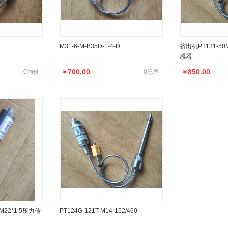
力传感器变送器
PT124B-35MPa-M14熔喷布设备压力
PT131-25MP
传感器
器，南京压力传
M31-6-M-B35D-1-4-D
挤出机PT131-50
感器
面议
850.00
0询价
0询价
￥
700.00
850.00
0询价
0已售
￥
￥
M31-6-M-B35D-1-4-D
挤出机PT131-50
感器
-M22*1.5压力传
PT124G-121T-M14-152/460
700.00
850.00
0询价
0已售
￥
￥