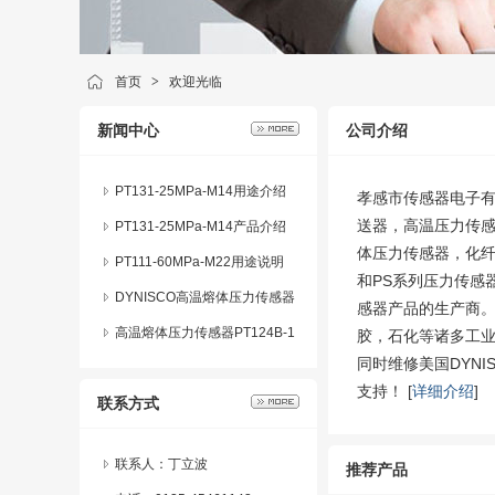
首页
>
欢迎光临
新闻中心
公司介绍
PT131-25MPa-M14用途介绍
孝感市传感器电子有限
送器，高温压力传
PT131-25MPa-M14产品介绍
体压力传感器，化
PT111-60MPa-M22用途说明
和PS系列压力传感
DYNISCO高温熔体压力传感器
感器产品的生产商
系列产品特点及应用
高温熔体压力传感器PT124B-1
胶，石化等诸多工
同时维修美国DYN
24熔体压力变送器系列产品特
支持！ [
详细介绍
]
联系方式
点及应用
联系人：丁立波
推荐产品
PT124B-50MPa压