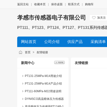
返回主站
|
收藏本页
|
保存桌面
|
联系方式
|
购物车
孝感市传感器电子有限公司
加关注
PT111、PT123、PT124、PT127、PT1
力变送器 化纤机械熔体压力传感器，挤出机熔体压力
网站首页
公司介绍
供应产品
采购清单
首页
>
友情链接
新闻中心
友情链接
PT131-25MPa-M14用途介绍
PT131-25MPa-M14产品介绍
PT111-60MPa-M22用途说明
DYNISCO高温熔体压力传感器
系列产品特点及应用
高温熔体压力传感器PT124B-1